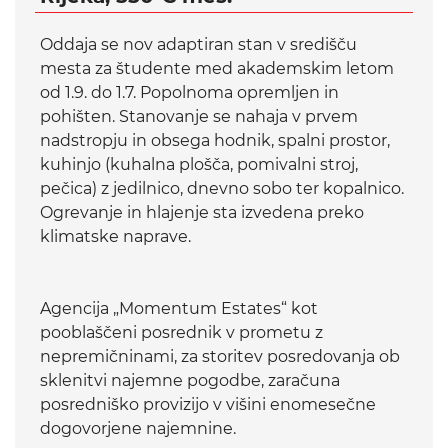
Oddaja se nov adaptiran stan v središču
mesta za študente med akademskim letom
od 1.9. do 1.7. Popolnoma opremljen in
pohišten. Stanovanje se nahaja v prvem
nadstropju in obsega hodnik, spalni prostor,
kuhinjo (kuhalna plošča, pomivalni stroj,
pečica) z jedilnico, dnevno sobo ter kopalnico.
Ogrevanje in hlajenje sta izvedena preko
klimatske naprave.
Agencija „Momentum Estates“ kot
pooblaščeni posrednik v prometu z
nepremičninami, za storitev posredovanja ob
sklenitvi najemne pogodbe, zaračuna
posredniško provizijo v višini enomesečne
dogovorjene najemnine.