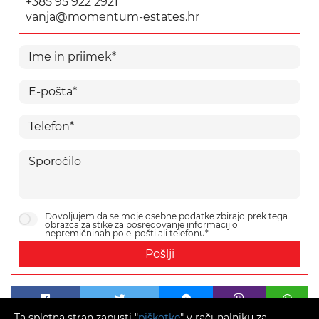
+385 95 922 2921
vanja@momentum-estates.hr
Dovoljujem da se moje osebne podatke zbirajo prek tega
obrazca za stike za posredovanje informacij o
nepremičninah po e-pošti ali telefonu*
Pošlji
Ta spletna stran zapusti "
piškotke
" v računalniku za