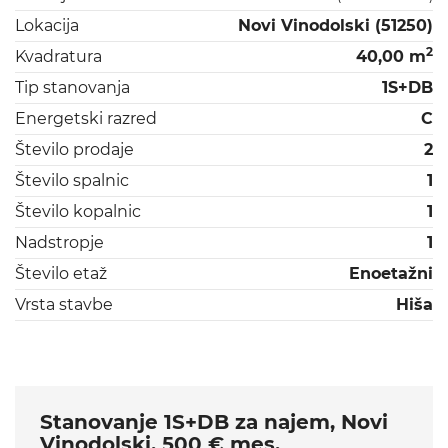
Lokacija
Novi Vinodolski (51250)
2
Kvadratura
40,00 m
Tip stanovanja
1S+DB
Energetski razred
C
Število prodaje
2
Število spalnic
1
Število kopalnic
1
Nadstropje
1
Število etaž
Enoetažni
Vrsta stavbe
Hiša
Stanovanje 1S+DB za najem, Novi
Vinodolski, 500 € mes.