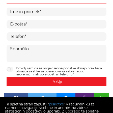
Dovoljujem da se moje osebne podatke zbirajo prek tega
obrazca za stike za posredovanje informacij o
nepremičninah po e-pošti ali telefonu*
Pošlji
Ta spletna stran zapusti "
piškotke
" v računalniku za
namene navigacije vsebine in anonimne zbirke
statističnih podatkov o uporabi. Z uporabo te spletne