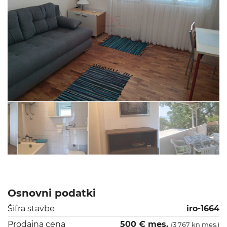
Osnovni podatki
Šifra stavbe
iro-1664
Prodajna cena
500 € mes.
(3 767 kn mes.)