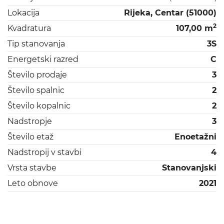
Lokacija
Rijeka, Centar (51000)
2
Kvadratura
107,00 m
Tip stanovanja
3S
Energetski razred
C
Število prodaje
3
Število spalnic
2
Število kopalnic
2
Nadstropje
3
Število etaž
Enoetažni
Nadstropij v stavbi
4
Vrsta stavbe
Stanovanjski
Leto obnove
2021