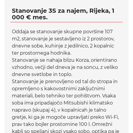
Stanovanje 3S za najem, Rijeka, 1
000 € mes.
Oddaja se stanovanje skupne površine 107
m2, stanovanje je sestavljeno iz 2 prostorov,
dnevne sobe, kuhinje z jedilnico, 2 kopalnic
ter prostornega hodnika.
Stanovanje se nahaja blizu Korza, orientirano
vzhodno, večji del dneva je na soncu, z veliko
dnevne svetlobe in toplo.
Stanovanje je prenovljeno od tal do stropa in
opremljeno s kakovostnimi zaključnimi
materiali, belo tehniko ter pohištvom. Vsaka
soba ima pripadajočo Mitsubishi klimatsko
napravo (skupaj 4), v kopalnicah je talno
gretje, ki ga je mogoče upravljati preko Wi-Fi,
prav tako bojler prostornine 100 l. Omrežni
kabli so speljani skozi vsako sobo, optika pa je