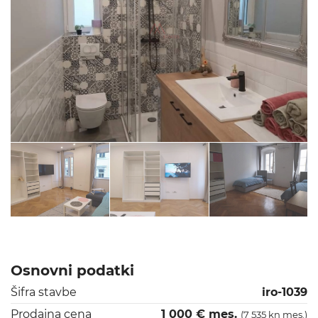
Osnovni podatki
Šifra stavbe
iro-1039
Prodajna cena
1 000 € mes.
(7 535 kn mes.)