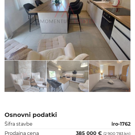
Osnovni podatki
Šifra stavbe
iro-1762
Prodajna cena
385 000 €
(2 900 783 kn)