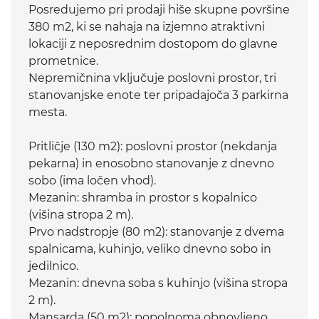
Posredujemo pri prodaji hiše skupne površine
380 m2, ki se nahaja na izjemno atraktivni
lokaciji z neposrednim dostopom do glavne
prometnice.
Nepremičnina vključuje poslovni prostor, tri
stanovanjske enote ter pripadajoča 3 parkirna
mesta.
Pritličje (130 m2): poslovni prostor (nekdanja
pekarna) in enosobno stanovanje z dnevno
sobo (ima ločen vhod).
Mezanin: shramba in prostor s kopalnico
(višina stropa 2 m).
Prvo nadstropje (80 m2): stanovanje z dvema
spalnicama, kuhinjo, veliko dnevno sobo in
jedilnico.
Mezanin: dnevna soba s kuhinjo (višina stropa
2 m).
Mansarda (50 m2): popolnoma obnovljeno