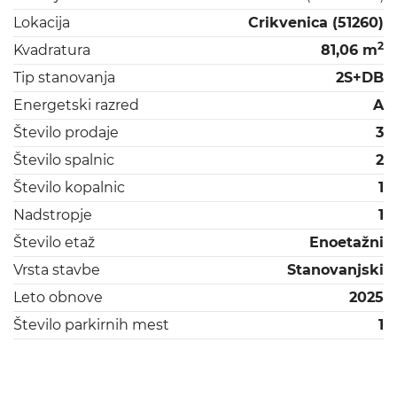
Lokacija
Crikvenica (51260)
2
Kvadratura
81,06 m
Tip stanovanja
2S+DB
Energetski razred
A
Število prodaje
3
Število spalnic
2
Število kopalnic
1
Nadstropje
1
Število etaž
Enoetažni
Vrsta stavbe
Stanovanjski
Leto obnove
2025
Število parkirnih mest
1