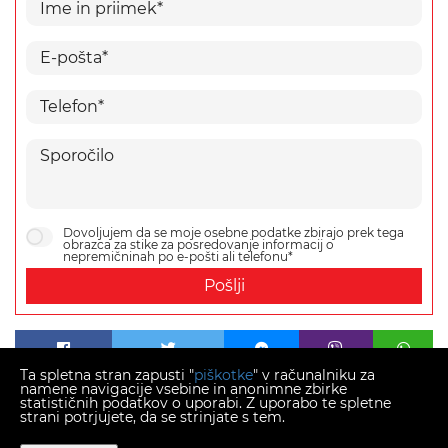
Dovoljujem da se moje osebne podatke zbirajo prek tega
obrazca za stike za posredovanje informacij o
nepremičninah po e-pošti ali telefonu*
Pošlji
Ta spletna stran zapusti "
piškotke
" v računalniku za
namene navigacije vsebine in anonimne zbirke
statističnih podatkov o uporabi. Z uporabo te spletne
strani potrjujete, da se strinjate s tem.
Copyright © 2026 Momentum estates