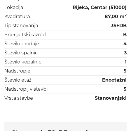
Lokacija
Rijeka, Centar (51000)
2
Kvadratura
87,00 m
Tip stanovanja
3S+DB
Energetski razred
B
Število prodaje
4
Število spalnic
3
Število kopalnic
1
Nadstropje
5
Število etaž
Enoetažni
Nadstropij v stavbi
5
Vrsta stavbe
Stanovanjski