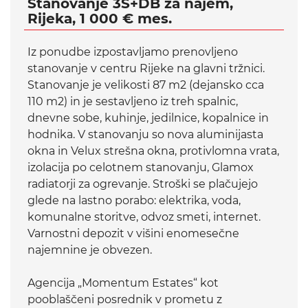
Stanovanje 3S+DB za najem,
Rijeka, 1 000 € mes.
Iz ponudbe izpostavljamo prenovljeno
stanovanje v centru Rijeke na glavni tržnici.
Stanovanje je velikosti 87 m2 (dejansko cca
110 m2) in je sestavljeno iz treh spalnic,
dnevne sobe, kuhinje, jedilnice, kopalnice in
hodnika. V stanovanju so nova aluminijasta
okna in Velux strešna okna, protivlomna vrata,
izolacija po celotnem stanovanju, Glamox
radiatorji za ogrevanje. Stroški se plačujejo
glede na lastno porabo: elektrika, voda,
komunalne storitve, odvoz smeti, internet.
Varnostni depozit v višini enomesečne
najemnine je obvezen.
Agencija „Momentum Estates“ kot
pooblaščeni posrednik v prometu z