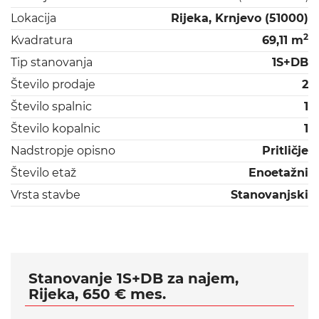
Lokacija
Rijeka, Krnjevo (51000)
2
Kvadratura
69,11 m
Tip stanovanja
1S+DB
Število prodaje
2
Število spalnic
1
Število kopalnic
1
Nadstropje opisno
Pritličje
Število etaž
Enoetažni
Vrsta stavbe
Stanovanjski
Stanovanje 1S+DB za najem,
Rijeka, 650 € mes.