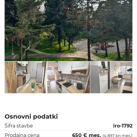
Osnovni podatki
Šifra stavbe
iro-1792
Prodajna cena
650 € mes.
(4 897 kn mes.)