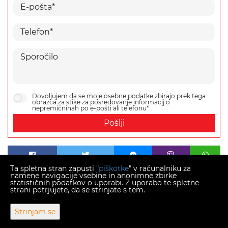
Dovoljujem da se moje osebne podatke zbirajo prek tega
obrazca za stike za posredovanje informacij o
nepremičninah po e-pošti ali telefonu*
Pošlji
Ta spletna stran zapusti "
piškotke
" v računalniku za
namene navigacije vsebine in anonimne zbirke
statističnih podatkov o uporabi. Z uporabo te spletne
strani potrjujete, da se strinjate s tem.
Copyright © 2026 Momentum estates
Strinjam se
Fiksni menjalni tečaj 1 EUR = 7,53450 HRK
Web Design & Powered by
i
Real
One
-
program za upravljanje