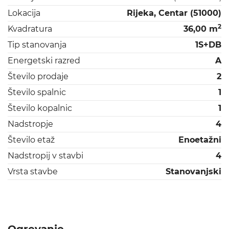
Lokacija
Rijeka, Centar (51000)
2
Kvadratura
36,00 m
Tip stanovanja
1S+DB
Energetski razred
A
Število prodaje
2
Število spalnic
1
Število kopalnic
1
Nadstropje
4
Število etaž
Enoetažni
Nadstropij v stavbi
4
Vrsta stavbe
Stanovanjski