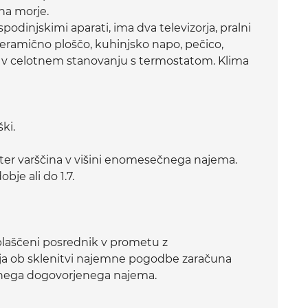
na morje.
odinjskimi aparati, ima dva televizorja, pralni
j, keramično ploščo, kuhinjsko napo, pečico,
no v celotnem stanovanju s termostatom. Klima
ki.
ter varščina v višini enomesečnega najema.
bje ali do 1.7.
laščeni posrednik v prometu z
ja ob sklenitvi najemne pogodbe zaračuna
čnega dogovorjenega najema.