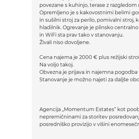
povezane s kuhinjo, terase z razgledom 
Opremljeno je s kakovostnimi belimi gosp
in sušilni stroj za perilo, pomivalni stro
hladilnik. Ogrevanje je plinsko central
in WiFi sta prav tako v stanovanju.
Živali niso dovoljene.
Cena najema je 2000 € plus režijski stroš
Na voljo takoj.
Obvezna je prijava in najemna pogodba 
Stanovanje je možno najeti za daljše obdo
Agencija „Momentum Estates“ kot poob
nepremičninami za storitev posredovan
posredniško provizijo v višini enomese