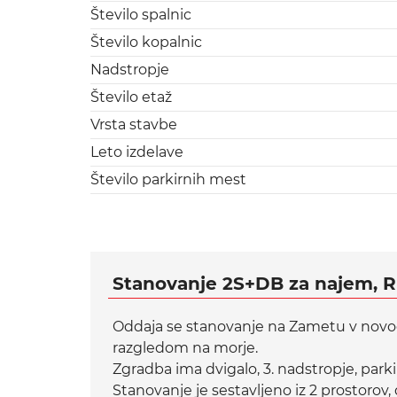
Število spalnic
Število kopalnic
Nadstropje
Število etaž
Vrsta stavbe
Leto izdelave
Število parkirnih mest
Stanovanje 2S+DB za najem, Ri
Oddaja se stanovanje na Zametu v novogra
razgledom na morje.
Zgradba ima dvigalo, 3. nadstropje, park
Stanovanje je sestavljeno iz 2 prostoro