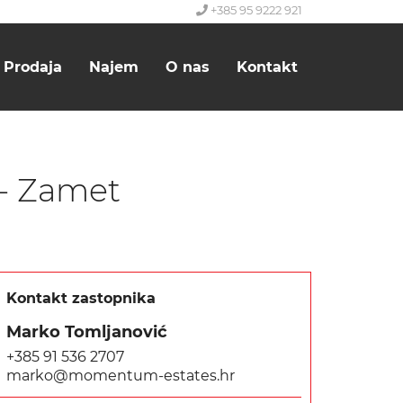
+385 95 9222 921
Prodaja
Najem
O nas
Kontakt
 - Zamet
Kontakt zastopnika
Marko Tomljanović
+385 91 536 2707
marko@momentum-estates.hr