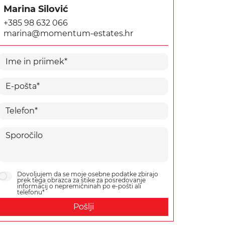
Marina Silović
+385 98 632 066
marina@momentum-estates.hr
Dovoljujem da se moje osebne podatke zbirajo
prek tega obrazca za stike za posredovanje
informacij o nepremičninah po e-pošti ali
telefonu*
Pošlji