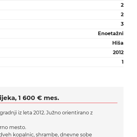
2
2
3
Enoetažni
Hiša
2012
1
jeka, 1 600 € mes.
dnji iz leta 2012. Južno orientirano z
irno mesto.
v, dveh kopalnic, shrambe, dnevne sobe