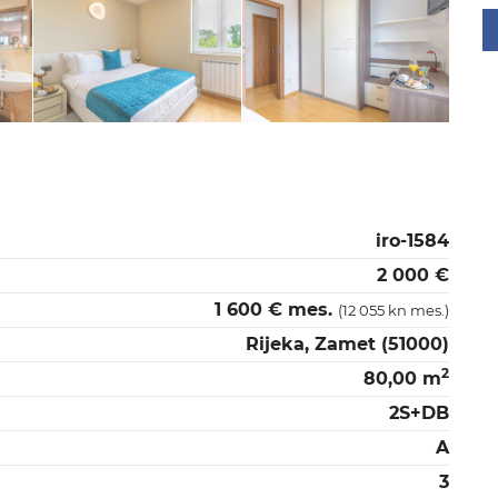
iro-1584
2 000 €
1 600 € mes.
(12 055 kn mes.)
Rijeka, Zamet (51000)
2
80,00 m
2S+DB
A
3