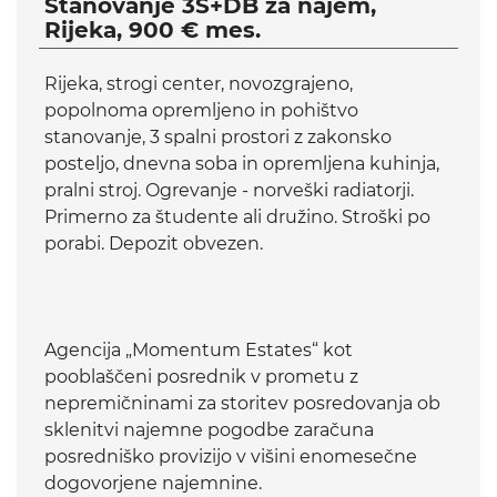
Stanovanje 3S+DB za najem,
Rijeka, 900 € mes.
Rijeka, strogi center, novozgrajeno,
popolnoma opremljeno in pohištvo
stanovanje, 3 spalni prostori z zakonsko
posteljo, dnevna soba in opremljena kuhinja,
pralni stroj. Ogrevanje - norveški radiatorji.
Primerno za študente ali družino. Stroški po
porabi. Depozit obvezen.
Agencija „Momentum Estates“ kot
pooblaščeni posrednik v prometu z
nepremičninami za storitev posredovanja ob
sklenitvi najemne pogodbe zaračuna
posredniško provizijo v višini enomesečne
dogovorjene najemnine.