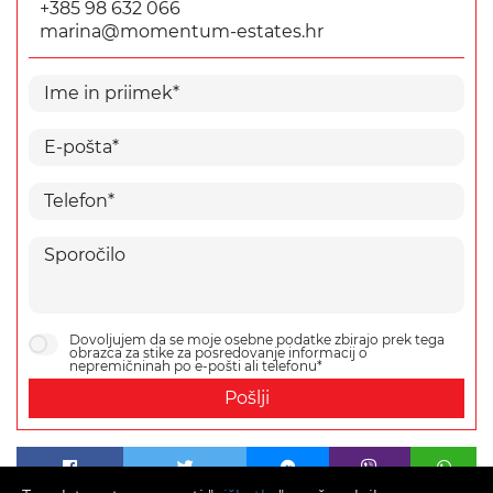
+385 98 632 066
marina@momentum-estates.hr
Dovoljujem da se moje osebne podatke zbirajo prek tega
obrazca za stike za posredovanje informacij o
nepremičninah po e-pošti ali telefonu*
Pošlji