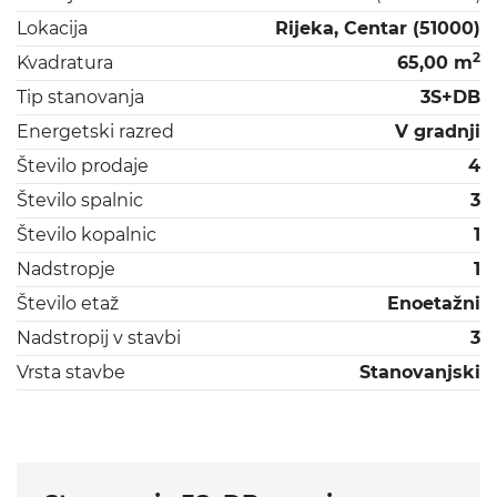
Lokacija
Rijeka, Centar (51000)
2
Kvadratura
65,00 m
Tip stanovanja
3S+DB
Energetski razred
V gradnji
Število prodaje
4
Število spalnic
3
Število kopalnic
1
Nadstropje
1
Število etaž
Enoetažni
Nadstropij v stavbi
3
Vrsta stavbe
Stanovanjski