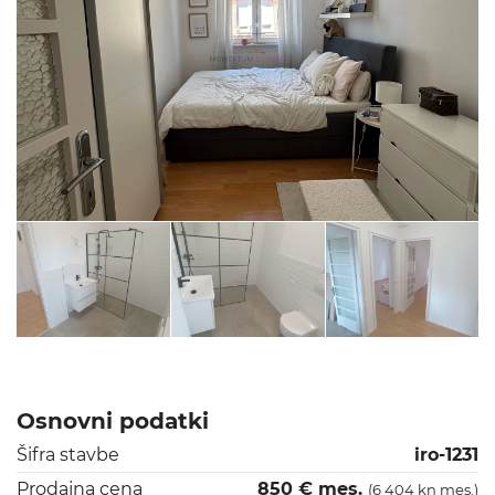
Osnovni podatki
Šifra stavbe
iro-1231
Prodajna cena
850 € mes.
(6 404 kn mes.)