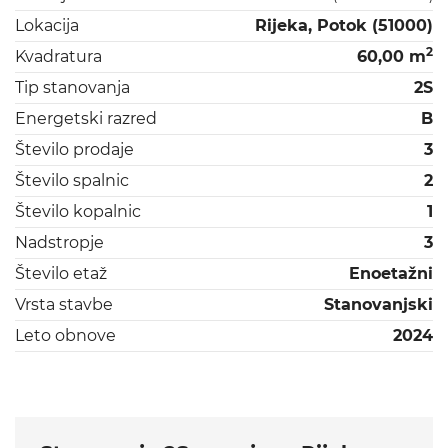
Lokacija
Rijeka, Potok (51000)
2
Kvadratura
60,00 m
Tip stanovanja
2S
Energetski razred
B
Število prodaje
3
Število spalnic
2
Število kopalnic
1
Nadstropje
3
Število etaž
Enoetažni
Vrsta stavbe
Stanovanjski
Leto obnove
2024