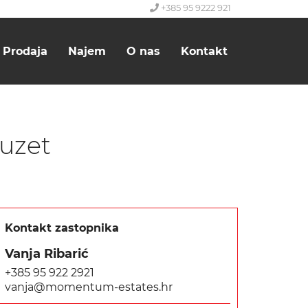
+385 95 9222 921
Prodaja
Najem
O nas
Kontakt
Buzet
Kontakt zastopnika
Vanja Ribarić
+385 95 922 2921
vanja@momentum-estates.hr