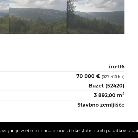
iro-116
70 000 €
(527 415 kn)
Buzet (52420)
2
3 892,00 m
Stavbno zemljišče
vigacije vsebine in anonimne zbirke statističnih podatkov o upora