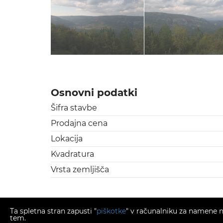
Osnovni podatki
Šifra stavbe
Prodajna cena
Lokacija
Kvadratura
Vrsta zemljišča
Ta spletna stran zapusti "
piškotke
" v računalniku za namene na
tem.