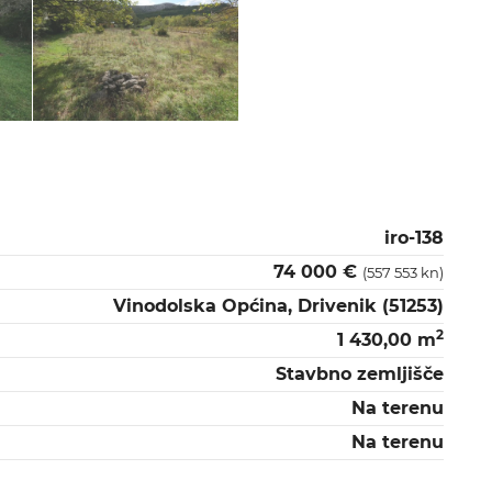
iro-138
74 000 €
(557 553 kn)
Vinodolska Općina, Drivenik (51253)
2
1 430,00 m
Stavbno zemljišče
Na terenu
Na terenu