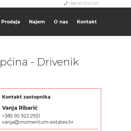
+385 95 9222 921
Prodaja
Najem
O nas
Kontakt
pćina - Drivenik
Kontakt zastopnika
Vanja Ribarić
+385 95 922 2921
vanja@momentum-estates.hr