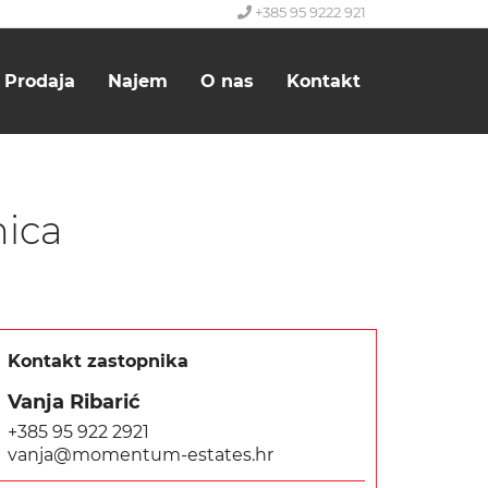
+385 95 9222 921
Prodaja
Najem
O nas
Kontakt
nica
Kontakt zastopnika
Vanja Ribarić
+385 95 922 2921
vanja@momentum-estates.hr