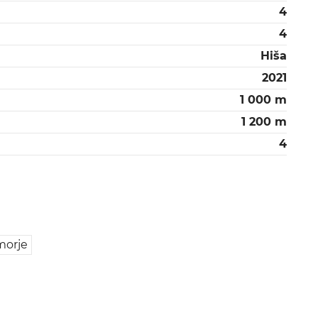
4
4
Hiša
2021
1 000 m
1 200 m
4
morje