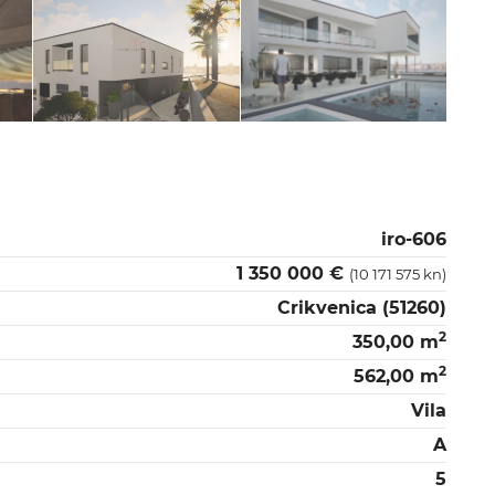
iro-606
1 350 000 €
(10 171 575 kn)
Crikvenica (51260)
2
350,00 m
2
562,00 m
Vila
A
5