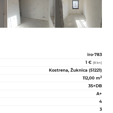
iro-783
1 €
(8 kn)
Kostrena, Žuknica (51221)
2
112,00 m
3S+DB
A+
4
3