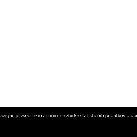
vigacije vsebine in anonimne zbirke statističnih podatkov o upora
Copyright © 2026 Momentum estates