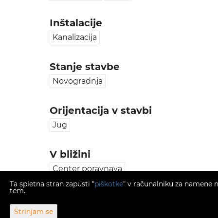
Inštalacije
Kanalizacija
Stanje stavbe
Novogradnja
Orijentacija v stavbi
Jug
V bližini
Center poravnava
Ta spletna stran zapusti "
piškotke
" v računalniku za namene na
tem.
Strinjam se