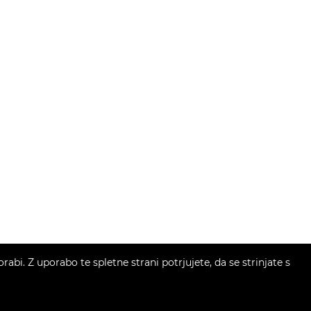
bi. Z uporabo te spletne strani potrjujete, da se strinjate s