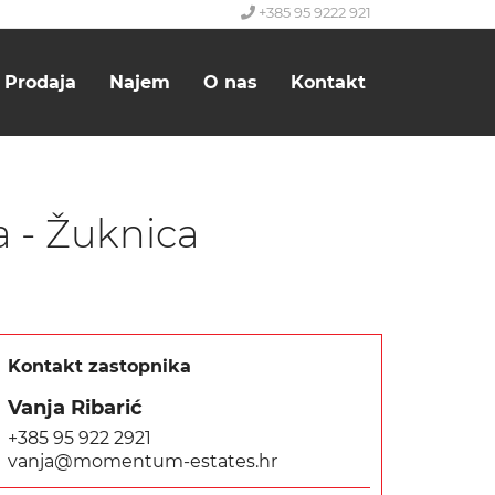
+385 95 9222 921
Prodaja
Najem
O nas
Kontakt
a - Žuknica
Kontakt zastopnika
Vanja Ribarić
+385 95 922 2921
vanja@momentum-estates.hr