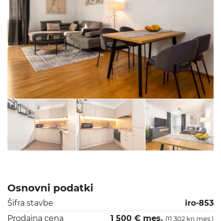
Osnovni podatki
Šifra stavbe
iro-853
Prodajna cena
1 500 € mes.
(11 302 kn mes.)