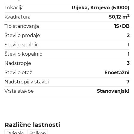
Lokacija
Rijeka, Krnjevo (51000)
2
Kvadratura
50,12 m
Tip stanovanja
1S+DB
Število prodaje
2
Število spalnic
1
Število kopalnic
1
Nadstropje
3
Število etaž
Enoetažni
Nadstropij v stavbi
7
Vrsta stavbe
Stanovanjski
Različne lastnosti
Dvigalo
Balkon