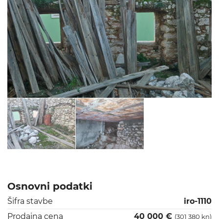
Osnovni podatki
Šifra stavbe
iro-1110
Prodajna cena
40 000 €
(301 380 kn)