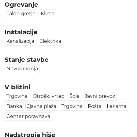
Ogrevanje
Talno gretje
Klima
Inštalacije
Kanalizacija
Elektrika
Stanje stavbe
Novogradnja
V bližini
Trgovina
Otroški vrtec
Šola
Javni prevoz
Banka
Jjavna plaža
Trgovina
Pošta
Lekarna
Center poravnava
Nadstropja hiše