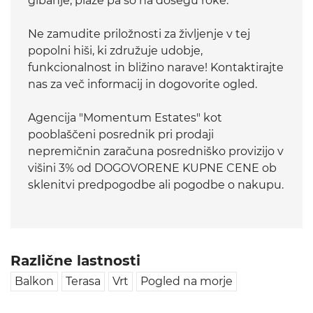
gibanje, plaže pa so na dosegu roke.
Ne zamudite priložnosti za življenje v tej
popolni hiši, ki združuje udobje,
funkcionalnost in bližino narave! Kontaktirajte
nas za več informacij in dogovorite ogled.
Agencija "Momentum Estates" kot
pooblaščeni posrednik pri prodaji
nepremičnin zaračuna posredniško provizijo v
višini 3% od DOGOVORENE KUPNE CENE ob
sklenitvi predpogodbe ali pogodbe o nakupu.
Različne lastnosti
Balkon
Terasa
Vrt
Pogled na morje