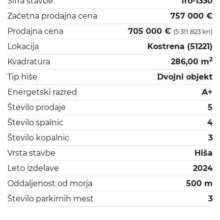
Šifra stavbe
iro-1330
Začetna prodajna cena
757 000 €
Prodajna cena
705 000 €
(5 311 823 kn)
Lokacija
Kostrena (51221)
2
Kvadratura
286,00 m
Tip hiše
Dvojni objekt
Energetski razred
A+
Število prodaje
5
Število spalnic
4
Število kopalnic
3
Vrsta stavbe
Hiša
Leto izdelave
2024
Oddaljenost od morja
500 m
Število parkirnih mest
3