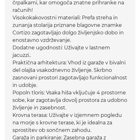
črpalkami, kar omogoča znatne prihranke na
računih!
Visokokakovostni materiali: Prefa streha in
zunanja stolarija priznane blagovne znamke
Cortizo zagotavljajo dolgo življenjsko dobo in
enostavno vzdrževanje.
Dodatne ugodnosti: Uživajte v lastnem
jacuzzi..
Praktična arhitektura: Vhod iz garaže v bivalni
del olajša vsakodnevno življenje. Skrbno
zasnovani prostori zagotavljajo funkcionalnost
in udobje.
Popoln tloris: Vsaka hiša vključuje 4 prostorne
sobe, kar zagotavlja dovolj prostora za udobno
življenje in zasebnost.
Krovna terasa: Uživajte v izjemnem pogledu
na morje s krovne terase, ki je idealna za
sprostitev ob sončnem zahodu.
Garaža in parkiranje: Zasebna garaža z