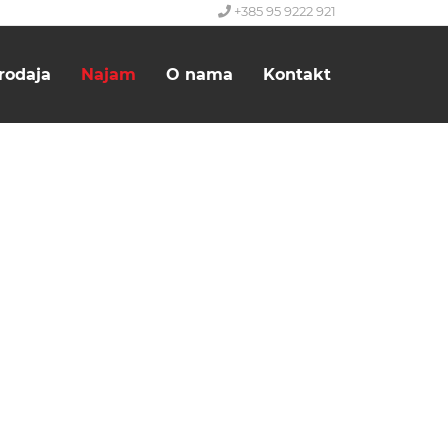
+385 95 9222 921
rodaja
Najam
O nama
Kontakt