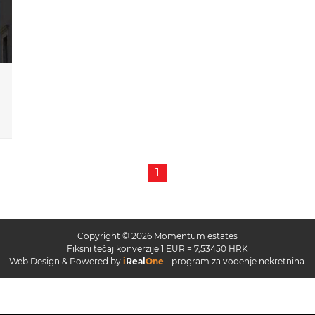
1
Copyright © 2026 Momentum estates
Fiksni tečaj konverzije 1 EUR = 7,53450 HRK
Web Design & Powered by
i
Real
One
-
program za vođenje nekretnina
.