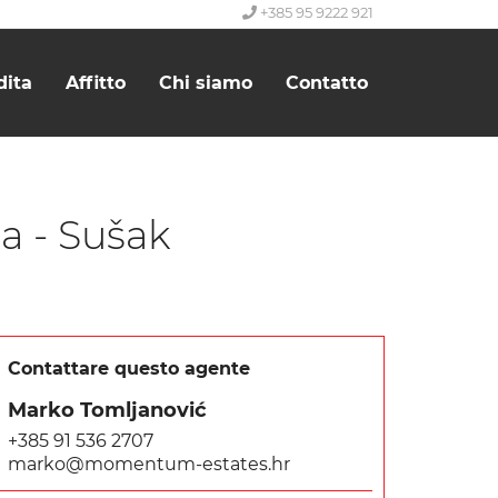
+385 95 9222 921
dita
Affitto
Chi siamo
Contatto
a - Sušak
Contattare questo agente
Marko Tomljanović
+385 91 536 2707
marko@momentum-estates.hr