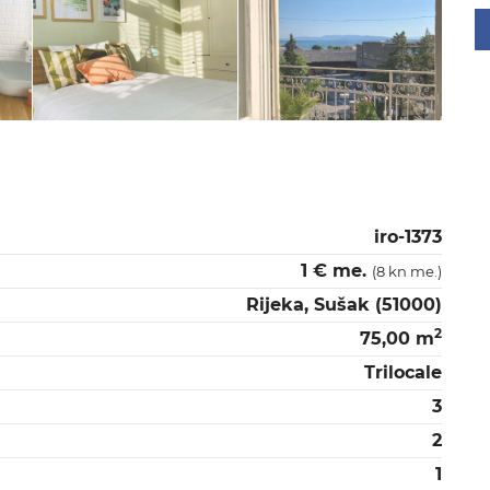
iro-1373
1 € me.
(8 kn me.)
Rijeka, Sušak (51000)
2
75,00 m
Trilocale
3
2
1