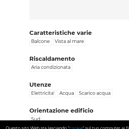
Caratteristiche varie
Balcone
Vista al mare
Riscaldamento
Aria condizionata
Utenze
Elettricita'
Acqua
Scarico acqua
Orientazione edificio
Sud
Questo sito Web sta lasciando "
cookie
" sul tuo computer ai f