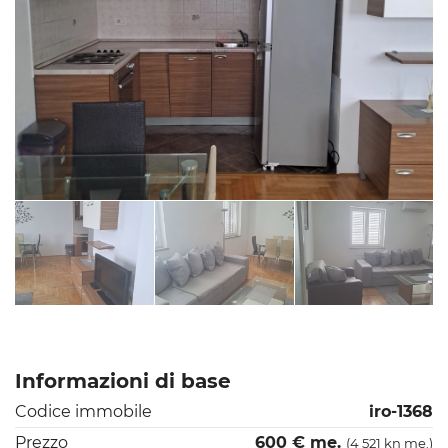
Informazioni di base
Codice immobile
iro-1368
Prezzo
600 € me.
(4 521 kn me.)