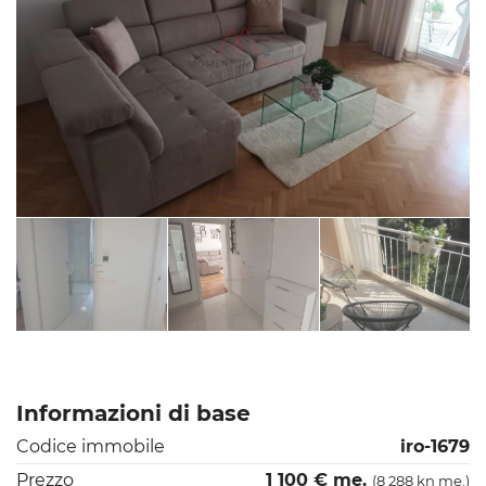
Informazioni di base
Codice immobile
iro-1679
Prezzo
1 100 € me.
(8 288 kn me.)