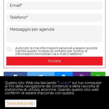
Autorizzo le mie informazioni personali a essere raccolte
tramite questo modulo di contatto per l'inoltro di
informazioni immobiliari via e-mail o telefono*
Inviare
Questo sito Web sta lasciando "
cookie
" sul tuo computer
ai fini della navigazione dei contenuti e della raccolta di
statistiche di utilizzo anonime. Usando questo sito web
confermi di essere d'accordo con questo.
Copyright © 2026 Momentum estates
Sono d'accordo.
Tasso di conversione fisso 1 EUR = 7,53450 HRK
Web Design & Powered by
i
Real
One
-
software per la gestione