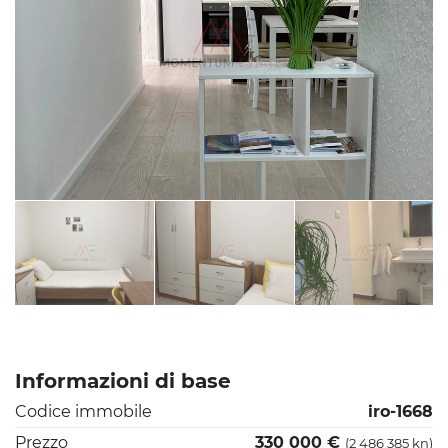
Informazioni di base
Codice immobile
iro-1668
Prezzo
330 000 €
(2 486 385 kn)