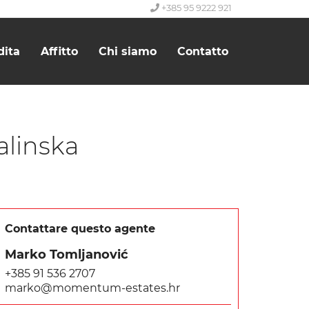
+385 95 9222 921
dita
Affitto
Chi siamo
Contatto
alinska
Contattare questo agente
Marko Tomljanović
+385 91 536 2707
marko@momentum-estates.hr