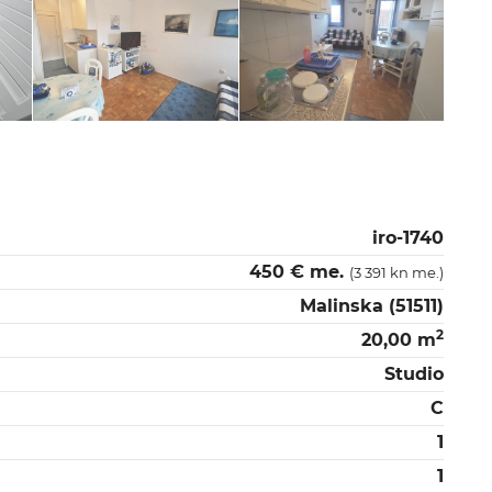
iro-1740
450 € me.
(3 391 kn me.)
Malinska (51511)
2
20,00 m
Studio
C
1
1