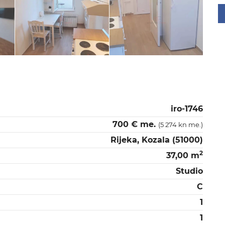
iro-1746
700 € me.
(5 274 kn me.)
Rijeka, Kozala (51000)
2
37,00 m
Studio
C
1
1