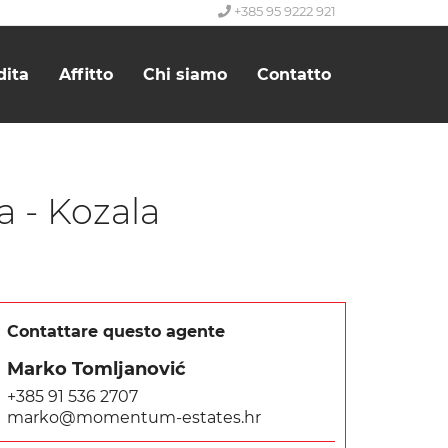
+385 95 9222 921
dita
Affitto
Chi siamo
Contatto
a - Kozala
Contattare questo agente
Marko Tomljanović
+385 91 536 2707
marko@momentum-estates.hr