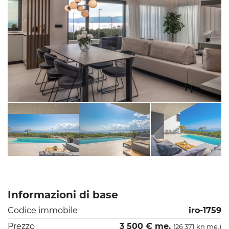
Informazioni di base
Codice immobile
iro-1759
Prezzo
3 500 € me.
(26 371 kn me.)