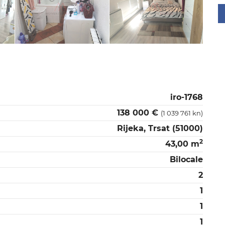
iro-1768
138 000 €
(1 039 761 kn)
Rijeka, Trsat (51000)
2
43,00 m
Bilocale
2
1
1
1