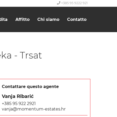
+385 95 9222 921
dita
Affitto
Chi siamo
Contatto
ka - Trsat
Contattare questo agente
Vanja Ribarić
+385 95 922 2921
vanja@momentum-estates.hr