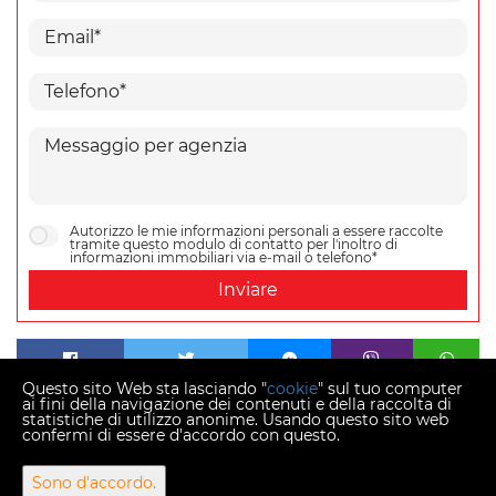
Autorizzo le mie informazioni personali a essere raccolte
tramite questo modulo di contatto per l'inoltro di
informazioni immobiliari via e-mail o telefono*
Inviare
Questo sito Web sta lasciando "
cookie
" sul tuo computer
ai fini della navigazione dei contenuti e della raccolta di
statistiche di utilizzo anonime. Usando questo sito web
confermi di essere d'accordo con questo.
Copyright © 2026 Momentum estates
Sono d'accordo.
Tasso di conversione fisso 1 EUR = 7,53450 HRK