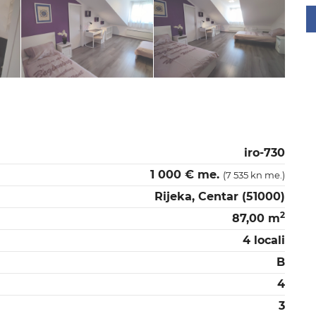
iro-730
1 000 € me.
(7 535 kn me.)
Rijeka, Centar (51000)
2
87,00 m
4 locali
B
4
3