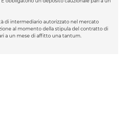
et. È obbligatorio un deposito cauzionale pari a un
à di intermediario autorizzato nel mercato
azione al momento della stipula del contratto di
i a un mese di affitto una tantum.