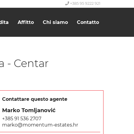
+385 95 9222 921
dita
Affitto
Chi siamo
Contatto
a - Centar
Contattare questo agente
Marko Tomljanović
+385 91 536 2707
marko@momentum-estates.hr