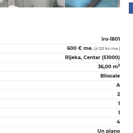
iro-1801
600 € me.
(4 521 kn me.)
Rijeka, Centar (51000)
2
36,00 m
Bilocale
A
2
1
1
4
Un piano