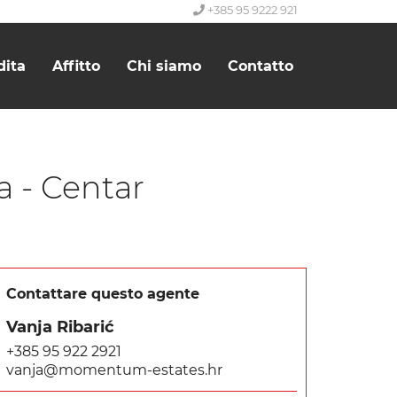
+385 95 9222 921
dita
Affitto
Chi siamo
Contatto
a - Centar
Contattare questo agente
Vanja Ribarić
+385 95 922 2921
vanja@momentum-estates.hr