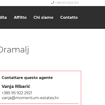
+385 95 9222 921
dita
Affitto
Chi siamo
Contatto
Dramalj
Contattare questo agente
Vanja Ribarić
+385 95 922 2921
vanja@momentum-estates.hr