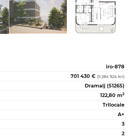
iro-878
701 430 €
(5 284 924 kn)
Dramalj (51265)
2
122,80 m
Trilocale
A+
3
2