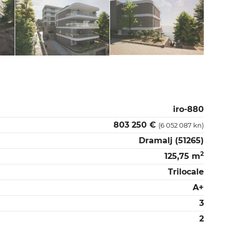
iro-880
803 250 €
(6 052 087 kn)
Dramalj (51265)
2
125,75 m
Trilocale
A+
3
2