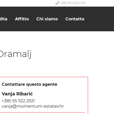
+385 95 9222 921
dita
Affitto
Chi siamo
Contatto
Dramalj
Contattare questo agente
Vanja Ribarić
+385 95 922 2921
vanja@momentum-estates.hr