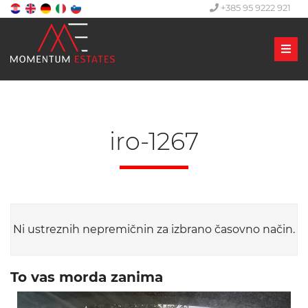
+385 95 9222 921
Men
iro-1267
Ni ustreznih nepremičnin za izbrano časovno način.
To vas morda zanima