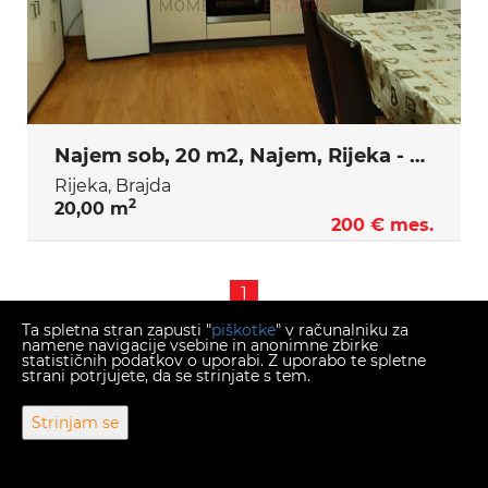
Najem sob, 20 m2, Najem, Rijeka - Brajda
Rijeka, Brajda
2
20,00 m
200 € mes.
1
Ta spletna stran zapusti "
piškotke
" v računalniku za
namene navigacije vsebine in anonimne zbirke
statističnih podatkov o uporabi. Z uporabo te spletne
strani potrjujete, da se strinjate s tem.
Copyright © 2026 Momentum estates
Fiksni menjalni tečaj 1 EUR = 7,53450 HRK
Strinjam se
Web Design & Powered by
i
Real
One
-
program za upravljanje
nepremičnin
.