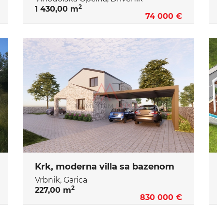
2
1 430,00 m
74 000 €
Krk, moderna villa sa bazenom
Vrbnik, Garica
2
227,00 m
830 000 €