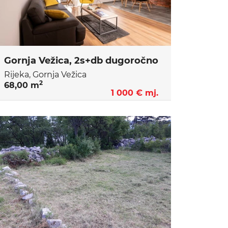
Gornja Vežica, 2s+db dugoročno
Rijeka, Gornja Vežica
2
68,00 m
1 000 € mj.