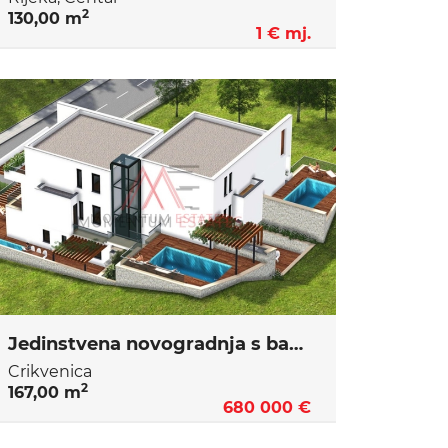
2
130,00 m
1 € mj.
Jedinstvena novogradnja s bazenom, Crikvenica
Crikvenica
2
167,00 m
680 000 €