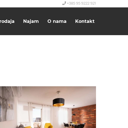
+385 95 9222 921
rodaja
Najam
O nama
Kontakt