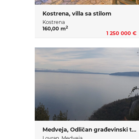
Kostrena, villa sa stilom
Kostrena
2
160,00 m
1 250 000 €
Medveja, Odličan građevinski teren za stambenu namjenu ili hotel
Lovran, Medveja