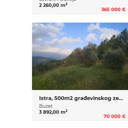
2
2 260,00 m
365 000 €
Istra, 500m2 građevinskog zemljišta sa 3300m2 poloprivredne površine
Buzet
2
3 892,00 m
70 000 €