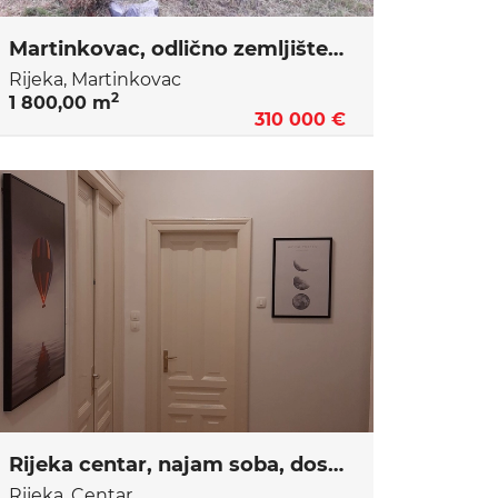
Martinkovac, odlično zemljište za investiciju
Rijeka, Martinkovac
2
1 800,00 m
310 000 €
Rijeka centar, najam soba, dostupno od 11.06.2022
Rijeka, Centar