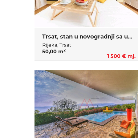
Trsat, stan u novogradnji sa uključenim režijama
Rijeka, Trsat
2
50,00 m
1 500 € mj.