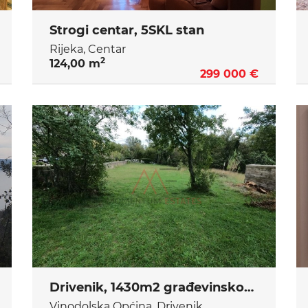
Strogi centar, 5SKL stan
Rijeka, Centar
2
124,00 m
299 000 €
Drivenik, 1430m2 građevinskog zemljišta
Vinodolska Općina, Drivenik