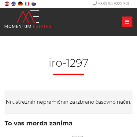
+385 95 9222 921
Men
iro-1297
Ni ustreznih nepremičnin za izbrano časovno način.
To vas morda zanima