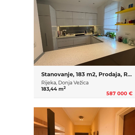
Stanovanje, 183 m2, Prodaja, Rijeka - Donja Vežica
Rijeka, Donja Vežica
2
183,44 m
587 000 €