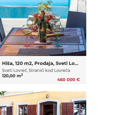
Hiša, 120 m2, Prodaja, Sveti Lovreč - Stranići kod Lovreča
Sveti Lovreč, Stranići kod Lovreča
2
120,00 m
460 000 €