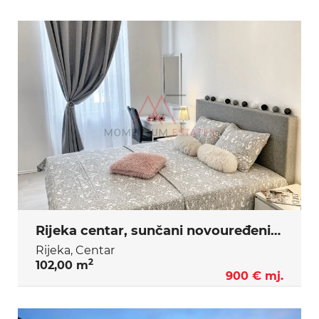
Rijeka centar, sunčani novouređeni 2s+db dugoročno
Rijeka, Centar
2
102,00 m
900 € mj.