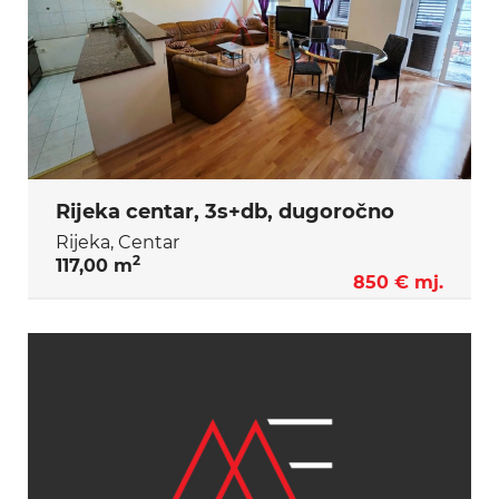
Rijeka centar, 3s+db, dugoročno
Rijeka, Centar
2
117,00 m
850 € mj.