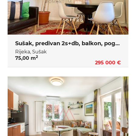
Sušak, predivan 2s+db, balkon, pogled
Rijeka, Sušak
2
75,00 m
295 000 €