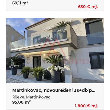
2
69,11 m
650 € mj.
Martinkovac, novouređeni 3s+db pet friendly
Rijeka, Martinkovac
2
95,00 m
1 800 € mj.