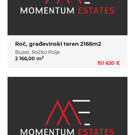
Roč, građevinski teren 2166m2
Buzet, Ročko Polje
2
2 166,00 m
151 620 €