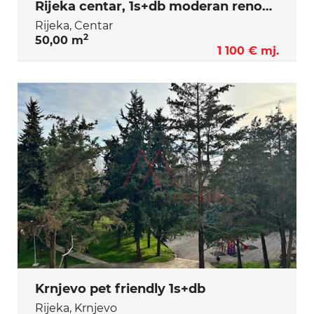
Rijeka centar, 1s+db moderan renoviran
Rijeka, Centar
2
50,00 m
1 100 € mj.
Krnjevo pet friendly 1s+db
Rijeka, Krnjevo