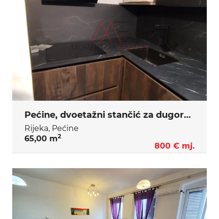
Pećine, dvoetažni stančić za dugoročni najam
Rijeka, Pećine
2
65,00 m
800 € mj.