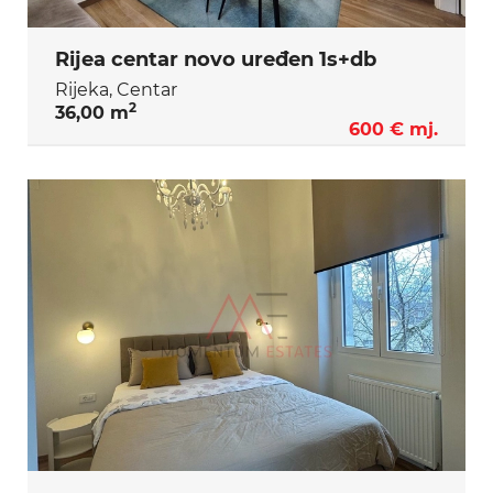
Rijea centar novo uređen 1s+db
Rijeka, Centar
2
36,00 m
600 € mj.