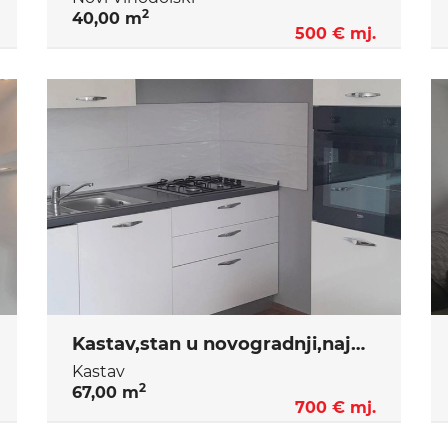
2
40,00 m
500 € mj.
Kastav,stan u novogradnji,najam
Kastav
2
67,00 m
700 € mj.