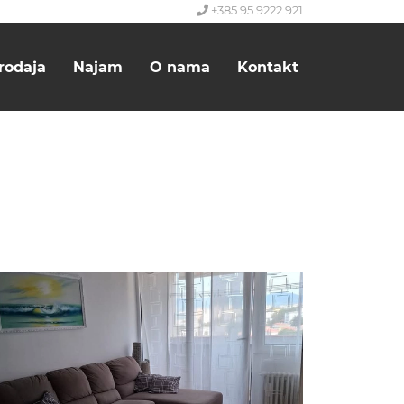
+385 95 9222 921
rodaja
Najam
O nama
Kontakt