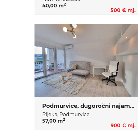
2
40,00 m
500 € mj.
Podmurvice, dugoročni najam.2skl
Rijeka, Podmurvice
2
57,00 m
900 € mj.