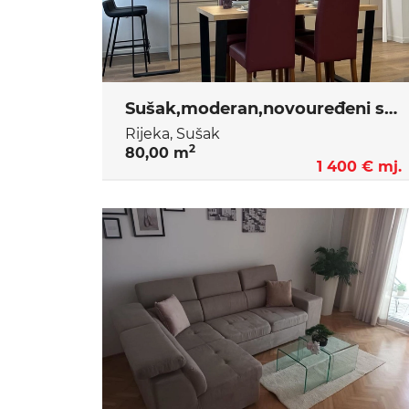
Sušak,moderan,novouređeni stan za najam
Rijeka, Sušak
2
80,00 m
1 400 € mj.