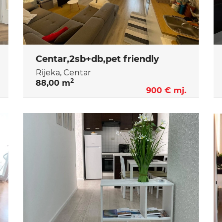
Centar,2sb+db,pet friendly
Rijeka, Centar
2
88,00 m
900 € mj.