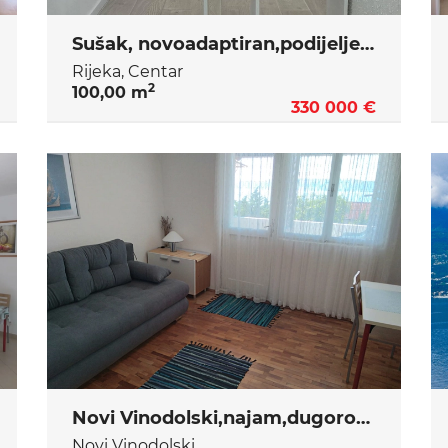
Sušak, novoadaptiran,podijeljen u dva stana
Rijeka, Centar
2
100,00 m
330 000 €
Novi Vinodolski,najam,dugoročno
Novi Vinodolski