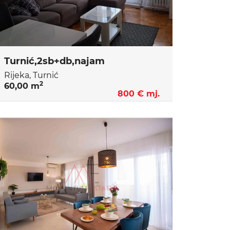
Turnić,2sb+db,najam
Rijeka, Turnić
2
60,00 m
800 € mj.