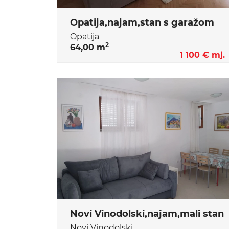
Opatija,najam,stan s garažom
Opatija
2
64,00 m
1 100 € mj.
Novi Vinodolski,najam,mali stan
Novi Vinodolski