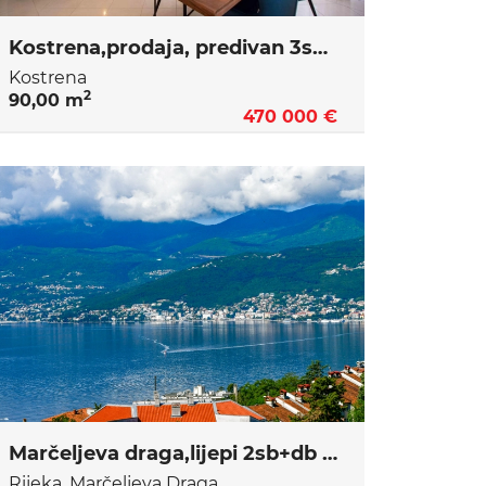
Kostrena,prodaja, predivan 3sb+db
Kostrena
2
90,00 m
470 000 €
Marčeljeva draga,lijepi 2sb+db s garažom
Rijeka, Marčeljeva Draga