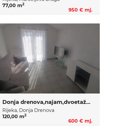
2
77,00 m
950 € mj.
Donja drenova,najam,dvoetažni stan
Rijeka, Donja Drenova
2
120,00 m
600 € mj.