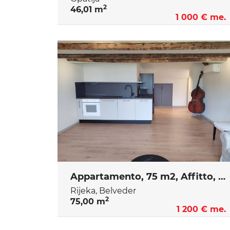
2
46,01 m
1 000 € me.
Appartamento, 75 m2, Affitto, Rijeka - Belveder
Rijeka, Belveder
2
75,00 m
1 200 € me.