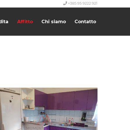
+385 95 9222 921
dita
Affitto
Chi siamo
Contatto