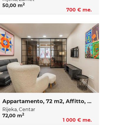
2
50,00 m
700 € me.
Appartamento, 72 m2, Affitto, Rijeka - Centar
Rijeka, Centar
2
72,00 m
1 000 € me.