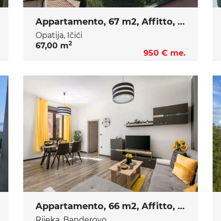
Appartamento, 67 m2, Affitto, Opatija - Ičići
Opatija, Ičići
2
67,00 m
950 € me.
Appartamento, 66 m2, Affitto, Rijeka - Banderovo
Rijeka, Banderovo