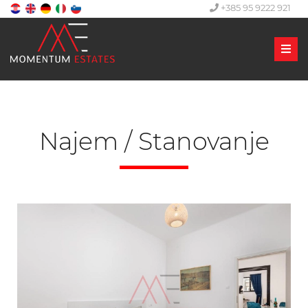
+385 95 9222 921
Men
Najem / Stanovanje