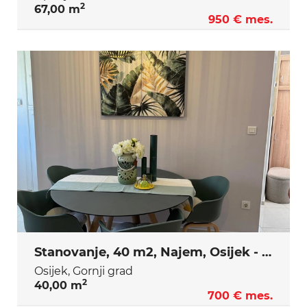
2
67,00 m
950 € mes.
Stanovanje, 40 m2, Najem, Osijek - Gornji grad
Osijek, Gornji grad
2
40,00 m
700 € mes.